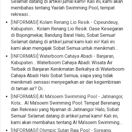
Selamat datang di artikel jurnal kami! Kali ini, kami akan
membahas tentang Yaelah Swimming Pool, tempat
rekreasi…
[INFORMASI] Kolam Renang Lio Resik - Cipeundeuy,
Kabupaten…
Kolam Renang Lio Resik: Oase Kesegaran
di Bojongmekar, Bandung Barat Halo, Sobat Semua!
Selamat datang di artikel jurnal kami kali ini! Kali ini
kami akan mengajak Sobat Semua untuk menikmati…
[INFORMASI] Waterboom Cahaya Abadi - Banjaran,
Kabupaten…
Waterboom Cahaya Abadi: Wisata Air
Terbaik di Banjaran Kenikmatan Berkahya di Waterboom
Cahaya Abadi Halo Sobat Semua, siapa yang tidak
menikmati sensasi menyegarkan air dan kegembiraan
di taman air? Di…
[INFORMASI] Al Ma’soem Swimming Pool - Jatinangor,
Kota…
Al Ma’soem Swimming Pool: Tempat Berenang
dan Rekreasi yang Nyaman di Jatinangor Halo, Sobat
Semua! Selamat datang di artikel jurnal kami! Kali ini,
kami akan membahas tentang Al Ma’soem Swimming…
[INFORMASI] Olympic Sutan Raja Pool - Soreang,