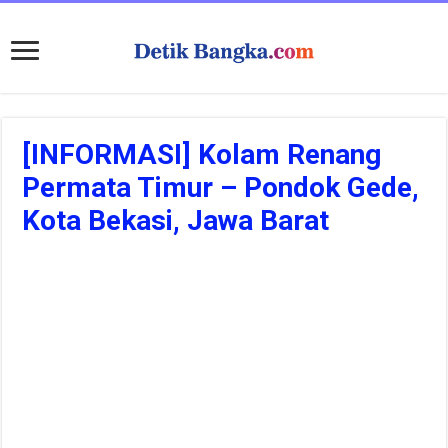
[INFORMASI] Kolam Renang
Permata Timur – Pondok Gede,
Kota Bekasi, Jawa Barat