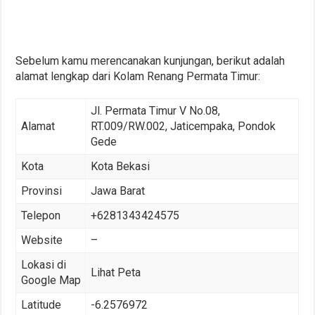
Sebelum kamu merencanakan kunjungan, berikut adalah
alamat lengkap dari Kolam Renang Permata Timur:
Jl. Permata Timur V No.08,
Alamat
RT.009/RW.002, Jaticempaka, Pondok
Gede
Kota
Kota Bekasi
Provinsi
Jawa Barat
Telepon
+6281343424575
Website
–
Lokasi di
Lihat Peta
Google Map
Latitude
-6.2576972