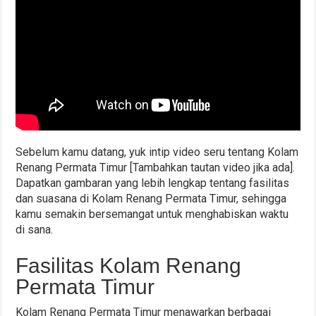
Sebelum kamu datang, yuk intip video seru tentang Kolam
Renang Permata Timur [Tambahkan tautan video jika ada].
Dapatkan gambaran yang lebih lengkap tentang fasilitas
dan suasana di Kolam Renang Permata Timur, sehingga
kamu semakin bersemangat untuk menghabiskan waktu
di sana.
Fasilitas Kolam Renang
Permata Timur
Kolam Renang Permata Timur menawarkan berbagai