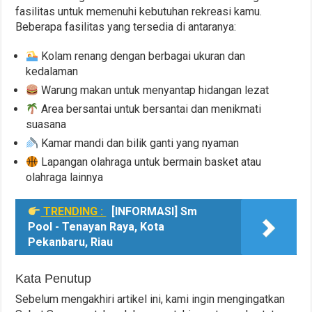
fasilitas untuk memenuhi kebutuhan rekreasi kamu.
Beberapa fasilitas yang tersedia di antaranya:
Kolam renang dengan berbagai ukuran dan
kedalaman
Warung makan untuk menyantap hidangan lezat
Area bersantai untuk bersantai dan menikmati
suasana
Kamar mandi dan bilik ganti yang nyaman
Lapangan olahraga untuk bermain basket atau
olahraga lainnya
TRENDING :
[INFORMASI] Sm
Pool - Tenayan Raya, Kota
Pekanbaru, Riau
Kata Penutup
Sebelum mengakhiri artikel ini, kami ingin mengingatkan