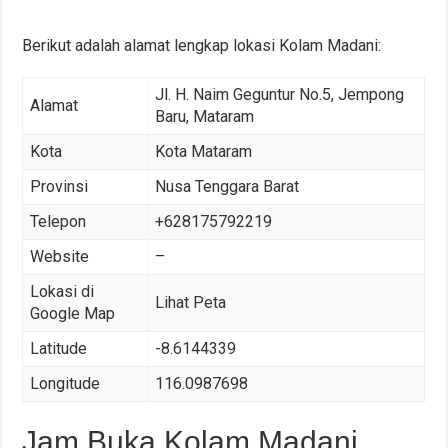
Berikut adalah alamat lengkap lokasi Kolam Madani:
Jl. H. Naim Geguntur No.5, Jempong
Alamat
Baru, Mataram
Kota
Kota Mataram
Provinsi
Nusa Tenggara Barat
Telepon
+628175792219
Website
–
Lokasi di
Lihat Peta
Google Map
Latitude
-8.6144339
Longitude
116.0987698
Jam Buka Kolam Madani