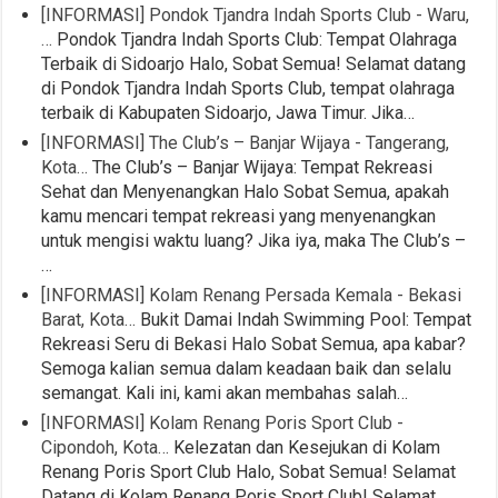
[INFORMASI] Pondok Tjandra Indah Sports Club - Waru,
…
Pondok Tjandra Indah Sports Club: Tempat Olahraga
Terbaik di Sidoarjo Halo, Sobat Semua! Selamat datang
di Pondok Tjandra Indah Sports Club, tempat olahraga
terbaik di Kabupaten Sidoarjo, Jawa Timur. Jika…
[INFORMASI] The Club’s – Banjar Wijaya - Tangerang,
Kota…
The Club’s – Banjar Wijaya: Tempat Rekreasi
Sehat dan Menyenangkan Halo Sobat Semua, apakah
kamu mencari tempat rekreasi yang menyenangkan
untuk mengisi waktu luang? Jika iya, maka The Club’s –
…
[INFORMASI] Kolam Renang Persada Kemala - Bekasi
Barat, Kota…
Bukit Damai Indah Swimming Pool: Tempat
Rekreasi Seru di Bekasi Halo Sobat Semua, apa kabar?
Semoga kalian semua dalam keadaan baik dan selalu
semangat. Kali ini, kami akan membahas salah…
[INFORMASI] Kolam Renang Poris Sport Club -
Cipondoh, Kota…
Kelezatan dan Kesejukan di Kolam
Renang Poris Sport Club Halo, Sobat Semua! Selamat
Datang di Kolam Renang Poris Sport Club! Selamat