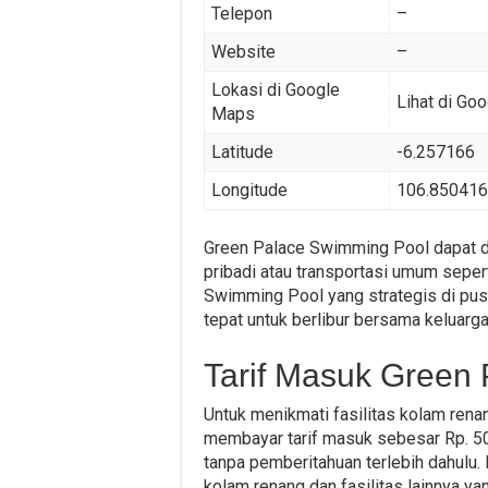
Telepon
–
Website
–
Lokasi di Google
Lihat di Go
Maps
Latitude
-6.257166
Longitude
106.85041
Green Palace Swimming Pool dapat 
pribadi atau transportasi umum sepert
Swimming Pool yang strategis di pusa
tepat untuk berlibur bersama keluarg
Tarif Masuk Green
Untuk menikmati fasilitas kolam ren
membayar tarif masuk sebesar Rp. 5
tanpa pemberitahuan terlebih dahulu.
kolam renang dan fasilitas lainnya y