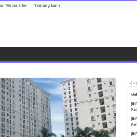
n Media Siber
Tentang kami
Re
Get
[IN
Kab
[I
Kem
[I