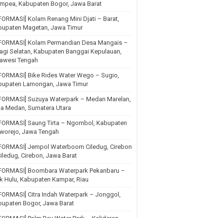
mpea, Kabupaten Bogor, Jawa Barat
FORMASI] Kolam Renang Mini Djati – Barat,
bupaten Magetan, Jawa Timur
NFORMASI] Kolam Permandian Desa Mangais –
agi Selatan, Kabupaten Banggai Kepulauan,
lawesi Tengah
FORMASI] Bike Rides Water Wego – Sugio,
bupaten Lamongan, Jawa Timur
NFORMASI] Suzuya Waterpark – Medan Marelan,
ta Medan, Sumatera Utara
NFORMASI] Saung Tirta – Ngombol, Kabupaten
rworejo, Jawa Tengah
NFORMASI] Jempol Waterboom Ciledug, Cirebon
iledug, Cirebon, Jawa Barat
NFORMASI] Boombara Waterpark Pekanbaru –
k Hulu, Kabupaten Kampar, Riau
FORMASI] Citra Indah Waterpark – Jonggol,
upaten Bogor, Jawa Barat