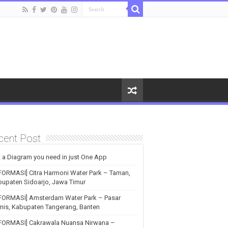
cent Post
 a Diagram you need in just One App
FORMASI] Citra Harmoni Water Park – Taman,
upaten Sidoarjo, Jawa Timur
NFORMASI] Amsterdam Water Park – Pasar
is, Kabupaten Tangerang, Banten
NFORMASI] Cakrawala Nuansa Nirwana –