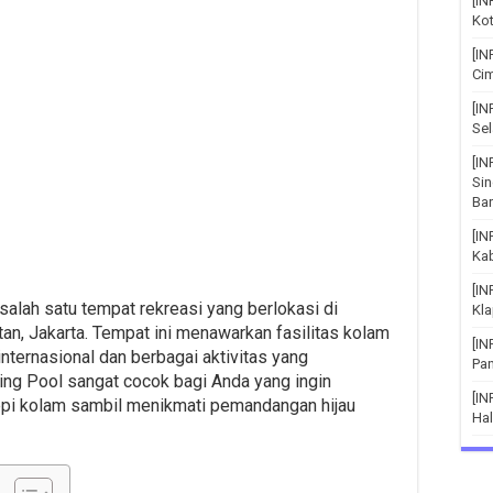
[IN
Kot
[IN
Cim
[I
Sel
[IN
Si
Bar
[I
Ka
[I
alah satu tempat rekreasi yang berlokasi di
Kla
tan, Jakarta. Tempat ini menawarkan fasilitas kolam
[I
nternasional dan berbagai aktivitas yang
Pa
g Pool sangat cocok bagi Anda yang ingin
[IN
tepi kolam sambil menikmati pemandangan hijau
Hal