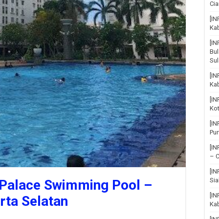
Cia
[IN
Ka
[I
Bul
Su
[IN
Ka
[I
Ko
[I
Pu
[I
– C
[I
Sia
Palace Swimming Pool –
[IN
rta Selatan
Kab