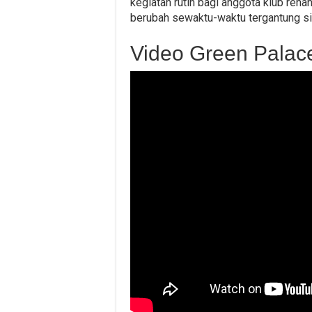
kegiatan rutin bagi anggota klub rena
berubah sewaktu-waktu tergantung sit
Video Green Palac