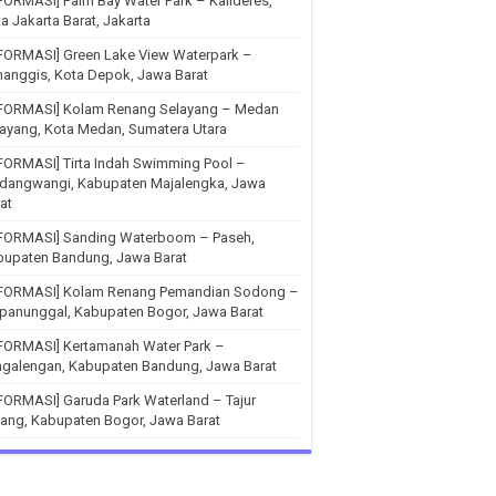
FORMASI] Palm Bay Water Park – Kalideres,
a Jakarta Barat, Jakarta
FORMASI] Green Lake View Waterpark –
anggis, Kota Depok, Jawa Barat
NFORMASI] Kolam Renang Selayang – Medan
ayang, Kota Medan, Sumatera Utara
FORMASI] Tirta Indah Swimming Pool –
ndangwangi, Kabupaten Majalengka, Jawa
at
NFORMASI] Sanding Waterboom – Paseh,
bupaten Bandung, Jawa Barat
NFORMASI] Kolam Renang Pemandian Sodong –
panunggal, Kabupaten Bogor, Jawa Barat
NFORMASI] Kertamanah Water Park –
ngalengan, Kabupaten Bandung, Jawa Barat
FORMASI] Garuda Park Waterland – Tajur
ang, Kabupaten Bogor, Jawa Barat