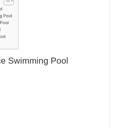
ol
g Pool
Pool
l
ool
ce Swimming Pool