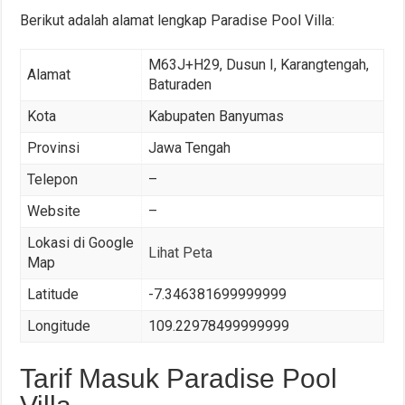
Berikut adalah alamat lengkap Paradise Pool Villa:
M63J+H29, Dusun I, Karangtengah,
Alamat
Baturaden
Kota
Kabupaten Banyumas
Provinsi
Jawa Tengah
Telepon
–
Website
–
Lokasi di Google
Lihat Peta
Map
Latitude
-7.346381699999999
Longitude
109.22978499999999
Tarif Masuk Paradise Pool