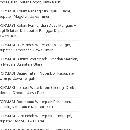
mpea, Kabupaten Bogor, Jawa Barat
FORMASI] Kolam Renang Mini Djati – Barat,
bupaten Magetan, Jawa Timur
NFORMASI] Kolam Permandian Desa Mangais –
agi Selatan, Kabupaten Banggai Kepulauan,
lawesi Tengah
FORMASI] Bike Rides Water Wego – Sugio,
bupaten Lamongan, Jawa Timur
NFORMASI] Suzuya Waterpark – Medan Marelan,
ta Medan, Sumatera Utara
NFORMASI] Saung Tirta – Ngombol, Kabupaten
rworejo, Jawa Tengah
NFORMASI] Jempol Waterboom Ciledug, Cirebon
iledug, Cirebon, Jawa Barat
NFORMASI] Boombara Waterpark Pekanbaru –
k Hulu, Kabupaten Kampar, Riau
FORMASI] Citra Indah Waterpark – Jonggol,
upaten Bogor, Jawa Barat