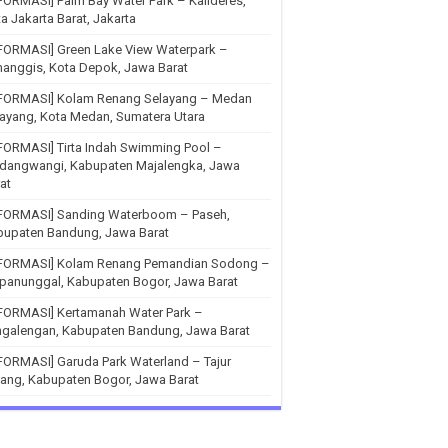
FORMASI] Palm Bay Water Park – Kalideres,
a Jakarta Barat, Jakarta
FORMASI] Green Lake View Waterpark –
anggis, Kota Depok, Jawa Barat
NFORMASI] Kolam Renang Selayang – Medan
ayang, Kota Medan, Sumatera Utara
FORMASI] Tirta Indah Swimming Pool –
ndangwangi, Kabupaten Majalengka, Jawa
at
NFORMASI] Sanding Waterboom – Paseh,
bupaten Bandung, Jawa Barat
NFORMASI] Kolam Renang Pemandian Sodong –
panunggal, Kabupaten Bogor, Jawa Barat
NFORMASI] Kertamanah Water Park –
ngalengan, Kabupaten Bandung, Jawa Barat
FORMASI] Garuda Park Waterland – Tajur
ang, Kabupaten Bogor, Jawa Barat