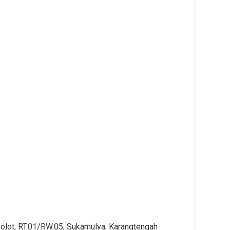
kolot, RT.01/RW.05, Sukamulya, Karangtengah