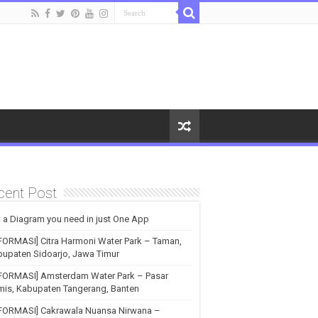
cent Post
 a Diagram you need in just One App
FORMASI] Citra Harmoni Water Park – Taman,
upaten Sidoarjo, Jawa Timur
NFORMASI] Amsterdam Water Park – Pasar
is, Kabupaten Tangerang, Banten
NFORMASI] Cakrawala Nuansa Nirwana –