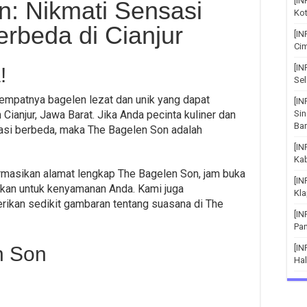
[IN
: Nikmati Sensasi
Kot
rbeda di Cianjur
[IN
Cim
[I
!
Sel
tempatnya bagelen lezat dan unik yang dapat
[IN
ianjur, Jawa Barat. Jika Anda pecinta kuliner dan
Si
Bar
asi berbeda, maka The Bagelen Son adalah
[I
Ka
ormasikan alamat lengkap The Bagelen Son, jam buka
[I
iakan untuk kenyamanan Anda. Kami juga
Kla
ikan sedikit gambaran tentang suasana di The
[I
Pa
n Son
[IN
Hal