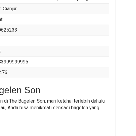
 Cianjur
at
0625233
a
83999999995
476
agelen Son
di The Bagelen Son, mari ketahui terlebih dahulu
gkau, Anda bisa menikmati sensasi bagelen yang