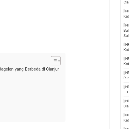
Cia
[IN
Ka
[I
Bul
Su
[IN
Ka
[I
Ko
agelen yang Berbeda di Cianjur
[I
Pu
[I
– C
[I
Sia
[IN
Kab