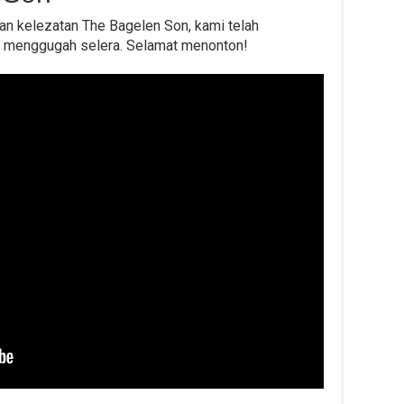
n kelezatan The Bagelen Son, kami telah
t menggugah selera. Selamat menonton!