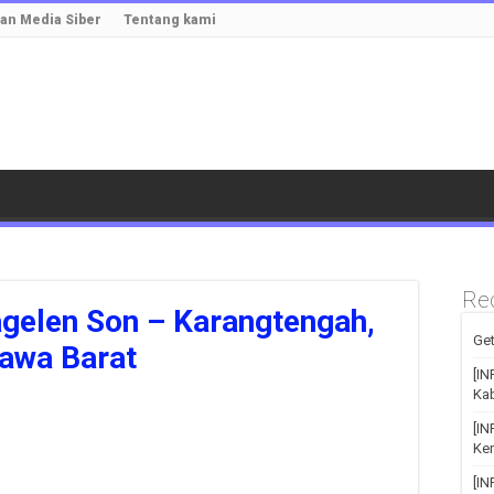
n Media Siber
Tentang kami
Re
gelen Son – Karangtengah,
Get
Jawa Barat
[IN
Kab
[I
Kem
[I