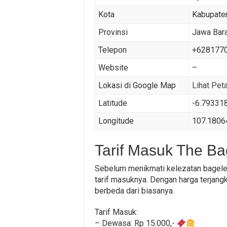
Kota
Kabupaten
Provinsi
Jawa Bar
Telepon
+628177
Website
–
Lokasi di Google Map
Lihat Pet
Latitude
-6.79331
Longitude
107.1806
Tarif Masuk The B
Sebelum menikmati kelezatan bagelen 
tarif masuknya. Dengan harga terjan
berbeda dari biasanya.
Tarif Masuk:
– Dewasa: Rp 15.000,-