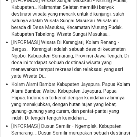
[INFORMASI] Wisata Sungai Masukau - Murung Pudak,
Kabupaten…
Kalimantan Selatan memiliki banyak
destinasi wisata yang menarik untuk dikunjungi, salah
satunya adalah Wisata Sungai Masukau. Wisata ini
berada di Desa Masukau, Kecamatan Murung Pudak,
Kabupaten Tabalong. Wisata Sungai Masukau…
[INFORMASI] Wisata Di Karangjati, Kolam Renang -
Bergas,…
Karangjati adalah sebuah desa di kecamatan
Ngobo, Kabupaten Semarang, Provinsi Jawa Tengah. Di
desa ini terdapat sebuah destinasi wisata yang
menawarkan tempat rekreasi dan relaksasi yang asri
yaitu Wisata Di…
Kolam Alami Bambar Kabupaten Jayapura, Papua
Kolam
Alami Bambar, Waibu, Kabupaten Jayapura, Papua
Papua, Indonesia terkenal dengan keindahan alamnya
yang menakjubkan, dengan hutan hujan yang lebat,
gunung-gunung yang curam, dan pantai-pantai yang
indah. Di tengah-tengah keindahan…
[INFORMASI] Dusun Semilir - Ngemplak, Kabupaten
Semarang,…
Dusun Semilir merupakan sebuah destinasi