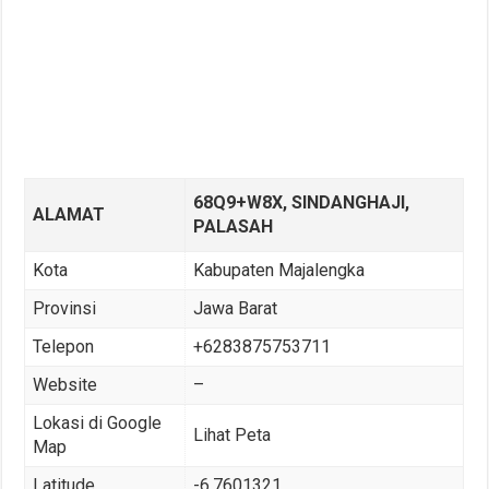
68Q9+W8X, SINDANGHAJI,
ALAMAT
PALASAH
Kota
Kabupaten Majalengka
Provinsi
Jawa Barat
Telepon
+6283875753711
Website
–
Lokasi di Google
Lihat Peta
Map
Latitude
-6.7601321