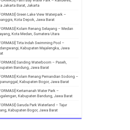
FORMASI] Palm Bay Water Park – Kalideres,
a Jakarta Barat, Jakarta
FORMASI] Green Lake View Waterpark –
anggis, Kota Depok, Jawa Barat
NFORMASI] Kolam Renang Selayang – Medan
ayang, Kota Medan, Sumatera Utara
FORMASI] Tirta Indah Swimming Pool –
ndangwangi, Kabupaten Majalengka, Jawa
at
NFORMASI] Sanding Waterboom – Paseh,
bupaten Bandung, Jawa Barat
NFORMASI] Kolam Renang Pemandian Sodong –
panunggal, Kabupaten Bogor, Jawa Barat
NFORMASI] Kertamanah Water Park –
ngalengan, Kabupaten Bandung, Jawa Barat
FORMASI] Garuda Park Waterland – Tajur
ang, Kabupaten Bogor, Jawa Barat