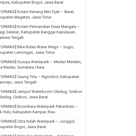
mpea, Kabupaten Bogor, Jawa Barat
FORMASI] Kolam Renang Mini Djati – Barat,
bupaten Magetan, Jawa Timur
NFORMASI] Kolam Permandian Desa Mangais –
agi Selatan, Kabupaten Banggai Kepulauan,
lawesi Tengah
FORMASI] Bike Rides Water Wego – Sugio,
bupaten Lamongan, Jawa Timur
NFORMASI] Suzuya Waterpark – Medan Marelan,
ta Medan, Sumatera Utara
NFORMASI] Saung Tirta – Ngombol, Kabupaten
rworejo, Jawa Tengah
NFORMASI] Jempol Waterboom Ciledug, Cirebon
iledug, Cirebon, Jawa Barat
NFORMASI] Boombara Waterpark Pekanbaru –
k Hulu, Kabupaten Kampar, Riau
FORMASI] Citra Indah Waterpark – Jonggol,
upaten Bogor, Jawa Barat