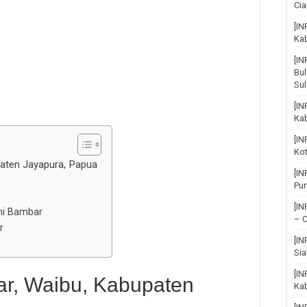
Cia
[IN
Ka
[I
Bul
Su
[IN
Ka
[I
Ko
aten Jayapura, Papua
[I
Pu
[I
mi Bambar
– C
r
[I
Sia
[IN
r, Waibu, Kabupaten
Kab