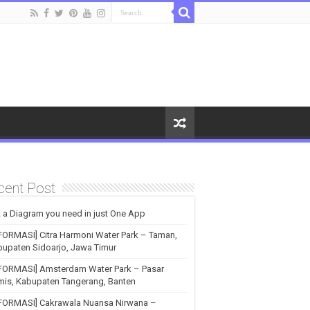
cent Post
 a Diagram you need in just One App
FORMASI] Citra Harmoni Water Park – Taman,
upaten Sidoarjo, Jawa Timur
NFORMASI] Amsterdam Water Park – Pasar
is, Kabupaten Tangerang, Banten
NFORMASI] Cakrawala Nuansa Nirwana –