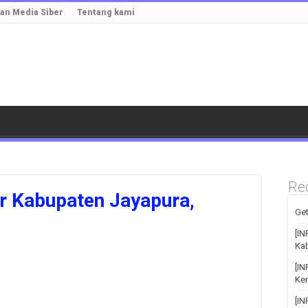
n Media Siber
Tentang kami
Re
 Kabupaten Jayapura,
Get
[IN
Kab
[I
Kem
[I