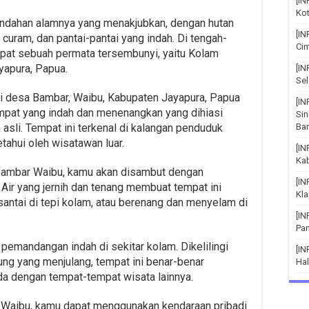
[IN
Kot
indahan alamnya yang menakjubkan, dengan hutan
[IN
curam, dan pantai-pantai yang indah. Di tengah-
Cim
apat sebuah permata tersembunyi, yaitu Kolam
yapura, Papua.
[I
Sel
i desa Bambar, Waibu, Kabupaten Jayapura, Papua
[IN
mpat yang indah dan menenangkan yang dihiasi
Si
 asli. Tempat ini terkenal di kalangan penduduk
Bar
tahui oleh wisatawan luar.
[I
Ka
Bambar Waibu, kamu akan disambut dengan
[I
Air yang jernih dan tenang membuat tempat ini
Kla
antai di tepi kolam, atau berenang dan menyelam di
[I
Pa
 pemandangan indah di sekitar kolam. Dikelilingi
[IN
ung yang menjulang, tempat ini benar-benar
Hal
 dengan tempat-tempat wisata lainnya.
Waibu, kamu dapat menggunakan kendaraan pribadi