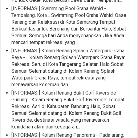
Pondok Gede, Kota Bekasi, Jawa Barat. Tempat ini…
[INFORMASI] Swimming Pool Graha Wahid -
Tembalang, Kota…
Swimming Pool Graha Wahid: Oase
Renang dan Relaksasi di Kota Semarang Tempat
Berkualitas untuk Berenang dan Bersantai Halo, Sobat
Semua! Semoga hari Anda menyenangkan. Jika Anda
mencari tempat rekreasi yang…
[INFORMASI] Kolam Renang Splash Waterpark Graha
Raya -…
Kolam Renang Splash Waterpark Graha Raya:
Rekreasi Seru di Kota Tangerang Selatan Halo Sobat
Semua! Selamat datang di Kolam Renang Splash
Waterpark Graha Raya, tempat rekreasi yang
menawarkan keseruan dan…
[INFORMASI] Kolam Renang Bukit Golf Riverside -
Gunung…
Kolam Renang Bukit Golf Riverside: Tempat
Rekreasi Asri di Kabupaten Bandung Halo, Sobat
Semua! Selamat datang di Kolam Renang Bukit Golf
Riverside, destinasi wisata yang menawarkan
keindahan alam dan kesegaran…
[INFORMASI] Kolam Renang Panorama - Padalarang,