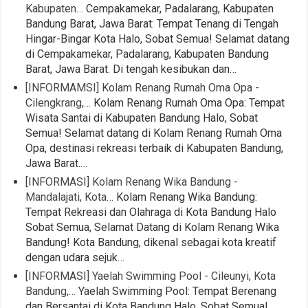
Kabupaten…
Cempakamekar, Padalarang, Kabupaten
Bandung Barat, Jawa Barat: Tempat Tenang di Tengah
Hingar-Bingar Kota Halo, Sobat Semua! Selamat datang
di Cempakamekar, Padalarang, Kabupaten Bandung
Barat, Jawa Barat. Di tengah kesibukan dan…
[INFORMAMSI] Kolam Renang Rumah Oma Opa -
Cilengkrang,…
Kolam Renang Rumah Oma Opa: Tempat
Wisata Santai di Kabupaten Bandung Halo, Sobat
Semua! Selamat datang di Kolam Renang Rumah Oma
Opa, destinasi rekreasi terbaik di Kabupaten Bandung,
Jawa Barat.…
[INFORMASI] Kolam Renang Wika Bandung -
Mandalajati, Kota…
Kolam Renang Wika Bandung:
Tempat Rekreasi dan Olahraga di Kota Bandung Halo
Sobat Semua, Selamat Datang di Kolam Renang Wika
Bandung! Kota Bandung, dikenal sebagai kota kreatif
dengan udara sejuk…
[INFORMASI] Yaelah Swimming Pool - Cileunyi, Kota
Bandung,…
Yaelah Swimming Pool: Tempat Berenang
dan Bersantai di Kota Bandung Halo, Sobat Semua!