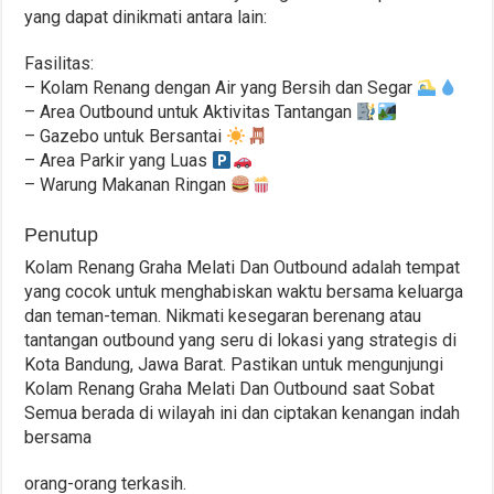
yang dapat dinikmati antara lain:
Fasilitas:
– Kolam Renang dengan Air yang Bersih dan Segar
– Area Outbound untuk Aktivitas Tantangan
– Gazebo untuk Bersantai
– Area Parkir yang Luas
– Warung Makanan Ringan
Penutup
Kolam Renang Graha Melati Dan Outbound adalah tempat
yang cocok untuk menghabiskan waktu bersama keluarga
dan teman-teman. Nikmati kesegaran berenang atau
tantangan outbound yang seru di lokasi yang strategis di
Kota Bandung, Jawa Barat. Pastikan untuk mengunjungi
Kolam Renang Graha Melati Dan Outbound saat Sobat
Semua berada di wilayah ini dan ciptakan kenangan indah
bersama
orang-orang terkasih.