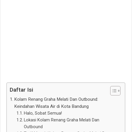
Daftar Isi
Kolam Renang Graha Melati Dan Outbound:
Keindahan Wisata Air di Kota Bandung
Halo, Sobat Semua!
Lokasi Kolam Renang Graha Melati Dan
Outbound