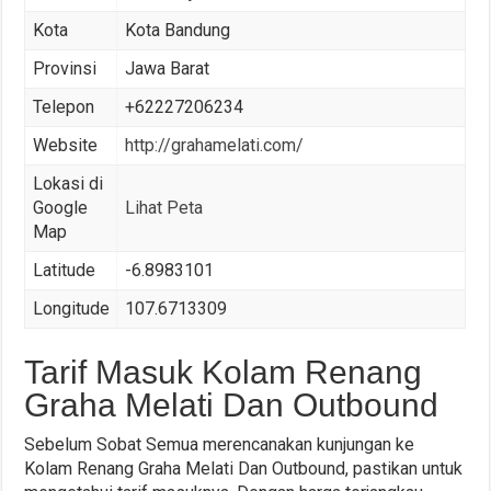
Kota
Kota Bandung
Provinsi
Jawa Barat
Telepon
+62227206234
Website
http://grahamelati.com/
Lokasi di
Google
Lihat Peta
Map
Latitude
-6.8983101
Longitude
107.6713309
Tarif Masuk Kolam Renang
Graha Melati Dan Outbound
Sebelum Sobat Semua merencanakan kunjungan ke
Kolam Renang Graha Melati Dan Outbound, pastikan untuk