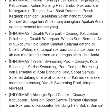
[INFORMASI] Kolam Renang Pasir Embe - Ngamprah,
Kabupaten…
Kolam Renang Pasir Embe: Rekreasi dan
Kesegaran di Tengah Jawa Barat Destinasi Penuh
Kegembiraan dan Kesejukan Salam hangat, Sobat
Semua! Semoga hari Anda menyenangkan. Apakah Anda
sedang mencari tempat yang…
[INFORMASI] Cicatih Waterpark - Cicurug, Kabupaten
Sukabumi,…
Cicatih Waterpark: Wisata Seru Bermain Air
di Sukabumi Halo Sobat Semua! Selamat datang di
Cicatih Waterpark, tempat rekreasi seru untuk bermain
air dan menikmati keseruan di tengah alam. Jika Anda…
[INFORMASI] Yaelah Swimming Pool - Cileunyi, Kota
Bandung,…
Yaelah Swimming Pool: Tempat Berenang
dan Bersantai di Kota Bandung Halo, Sobat Semua!
Selamat datang di artikel jurnal kami! Kali ini, kami akan
membahas tentang Yaelah Swimming Pool, tempat
rekreasi…
[INFORMASI] Aborigin Sport Centre - Ciparay,
Kabupaten…
Aborigin Sport Centre: Tempat Olahraga
dan Rekreasi di Kabupaten Bandung Halo Sobat Semua!