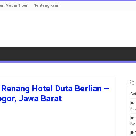
n Media Siber
Tentang kami
Re
Renang Hotel Duta Berlian –
Get
ogor, Jawa Barat
[IN
Kab
[I
Kem
[I