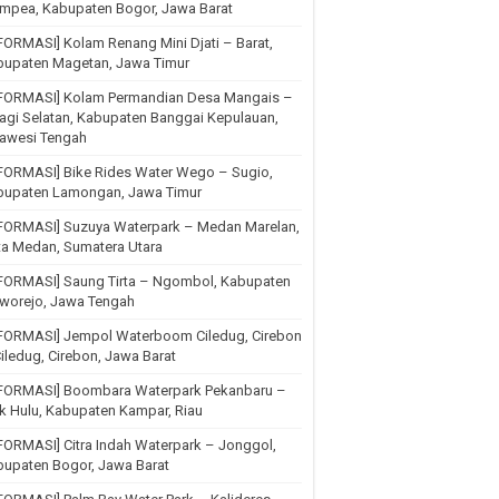
mpea, Kabupaten Bogor, Jawa Barat
FORMASI] Kolam Renang Mini Djati – Barat,
bupaten Magetan, Jawa Timur
NFORMASI] Kolam Permandian Desa Mangais –
agi Selatan, Kabupaten Banggai Kepulauan,
lawesi Tengah
FORMASI] Bike Rides Water Wego – Sugio,
bupaten Lamongan, Jawa Timur
NFORMASI] Suzuya Waterpark – Medan Marelan,
ta Medan, Sumatera Utara
NFORMASI] Saung Tirta – Ngombol, Kabupaten
rworejo, Jawa Tengah
NFORMASI] Jempol Waterboom Ciledug, Cirebon
iledug, Cirebon, Jawa Barat
NFORMASI] Boombara Waterpark Pekanbaru –
k Hulu, Kabupaten Kampar, Riau
FORMASI] Citra Indah Waterpark – Jonggol,
upaten Bogor, Jawa Barat