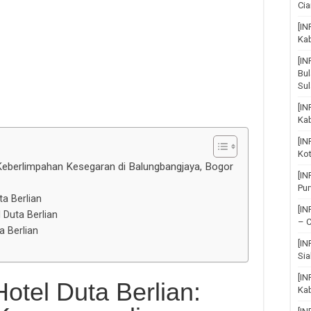
Cia
[IN
Ka
[I
Bul
Su
[IN
Ka
[I
Ko
Keberlimpahan Kesegaran di Balungbangjaya, Bogor
[I
Pu
a Berlian
[I
Duta Berlian
– C
 Berlian
[I
Sia
[IN
tel Duta Berlian:
Kab