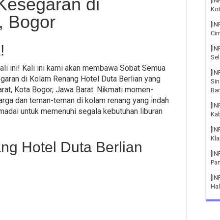
Kesegaran di
[IN
Kot
, Bogor
[IN
Cim
!
[I
Sel
 kali ini! Kali ini kami akan membawa Sobat Semua
[IN
aran di Kolam Renang Hotel Duta Berlian yang
Si
arat, Kota Bogor, Jawa Barat. Nikmati momen-
Bar
ga dan teman-teman di kolam renang yang indah
[I
emadai untuk memenuhi segala kebutuhan liburan
Ka
[I
Kla
g Hotel Duta Berlian
[I
Pa
[IN
Hal