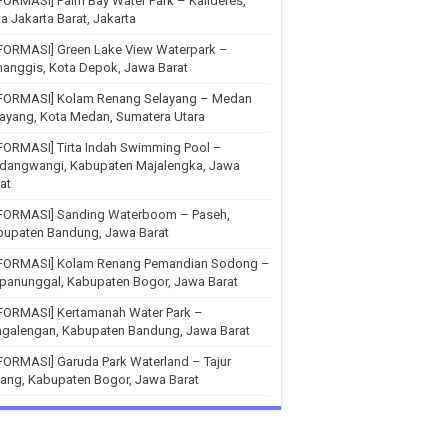
FORMASI] Palm Bay Water Park – Kalideres,
a Jakarta Barat, Jakarta
FORMASI] Green Lake View Waterpark –
anggis, Kota Depok, Jawa Barat
NFORMASI] Kolam Renang Selayang – Medan
ayang, Kota Medan, Sumatera Utara
FORMASI] Tirta Indah Swimming Pool –
ndangwangi, Kabupaten Majalengka, Jawa
at
NFORMASI] Sanding Waterboom – Paseh,
bupaten Bandung, Jawa Barat
NFORMASI] Kolam Renang Pemandian Sodong –
panunggal, Kabupaten Bogor, Jawa Barat
NFORMASI] Kertamanah Water Park –
ngalengan, Kabupaten Bandung, Jawa Barat
FORMASI] Garuda Park Waterland – Tajur
ang, Kabupaten Bogor, Jawa Barat