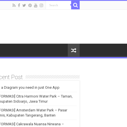
cent Post
 a Diagram you need in just One App
FORMASI] Citra Harmoni Water Park – Taman,
upaten Sidoarjo, Jawa Timur
NFORMASI] Amsterdam Water Park – Pasar
is, Kabupaten Tangerang, Banten
NFORMASI] Cakrawala Nuansa Nirwana –