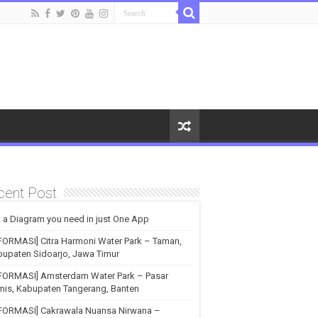
cent Post
 a Diagram you need in just One App
FORMASI] Citra Harmoni Water Park – Taman,
upaten Sidoarjo, Jawa Timur
NFORMASI] Amsterdam Water Park – Pasar
is, Kabupaten Tangerang, Banten
NFORMASI] Cakrawala Nuansa Nirwana –