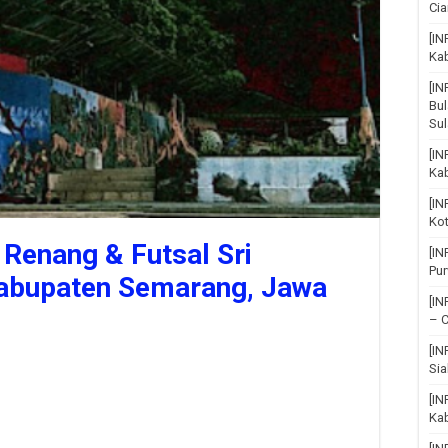
Cia
[IN
Ka
[I
Bul
Su
[IN
Ka
[I
Ko
Renang & Futsal Sri
[I
Pu
abupaten Semarang, Jawa
[I
– C
[I
Sia
[IN
Kab