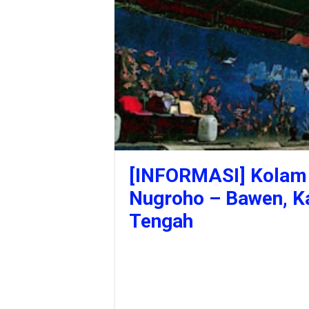
[INFORMASI] Kolam 
Nugroho – Bawen, K
Tengah