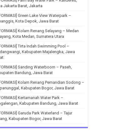
FORMASI] Palm Bay Water Park – Kalideres,
a Jakarta Barat, Jakarta
FORMASI] Green Lake View Waterpark –
anggis, Kota Depok, Jawa Barat
NFORMASI] Kolam Renang Selayang – Medan
ayang, Kota Medan, Sumatera Utara
FORMASI] Tirta Indah Swimming Pool –
ndangwangi, Kabupaten Majalengka, Jawa
at
NFORMASI] Sanding Waterboom – Paseh,
bupaten Bandung, Jawa Barat
NFORMASI] Kolam Renang Pemandian Sodong –
panunggal, Kabupaten Bogor, Jawa Barat
NFORMASI] Kertamanah Water Park –
ngalengan, Kabupaten Bandung, Jawa Barat
FORMASI] Garuda Park Waterland – Tajur
ang, Kabupaten Bogor, Jawa Barat