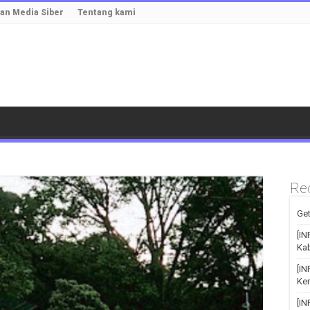
n Media Siber
Tentang kami
Re
Get
[IN
Kab
[I
Kem
[I