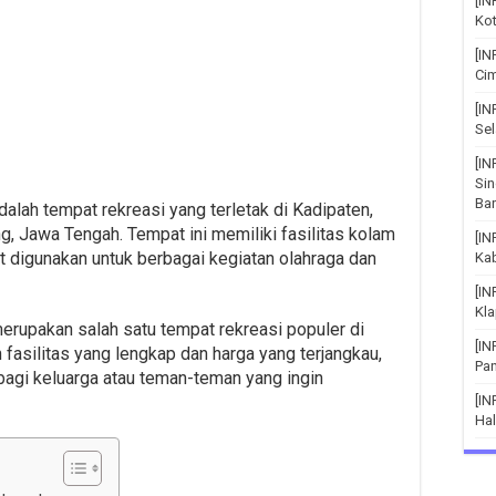
[IN
Kot
[IN
Cim
[I
Sel
[IN
Si
Bar
alah tempat rekreasi yang terletak di Kadipaten,
, Jawa Tengah. Tempat ini memiliki fasilitas kolam
[I
t digunakan untuk berbagai kegiatan olahraga dan
Ka
[I
Kla
erupakan salah satu tempat rekreasi populer di
[I
fasilitas yang lengkap dan harga yang terjangkau,
Pa
 bagi keluarga atau teman-teman yang ingin
[IN
Hal