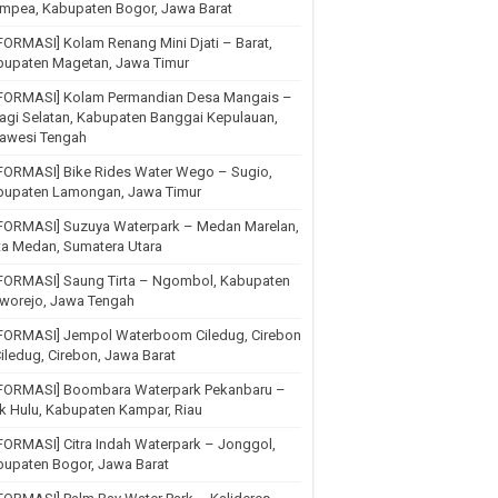
mpea, Kabupaten Bogor, Jawa Barat
FORMASI] Kolam Renang Mini Djati – Barat,
bupaten Magetan, Jawa Timur
NFORMASI] Kolam Permandian Desa Mangais –
agi Selatan, Kabupaten Banggai Kepulauan,
lawesi Tengah
FORMASI] Bike Rides Water Wego – Sugio,
bupaten Lamongan, Jawa Timur
NFORMASI] Suzuya Waterpark – Medan Marelan,
ta Medan, Sumatera Utara
NFORMASI] Saung Tirta – Ngombol, Kabupaten
rworejo, Jawa Tengah
NFORMASI] Jempol Waterboom Ciledug, Cirebon
iledug, Cirebon, Jawa Barat
NFORMASI] Boombara Waterpark Pekanbaru –
k Hulu, Kabupaten Kampar, Riau
FORMASI] Citra Indah Waterpark – Jonggol,
upaten Bogor, Jawa Barat