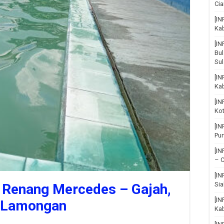
Cia
[IN
Ka
[I
Bul
Su
[IN
Ka
[I
Ko
[I
Pu
[I
– C
[I
Sia
Renang Mercedes – Gajah,
[IN
n Lamongan
Kab