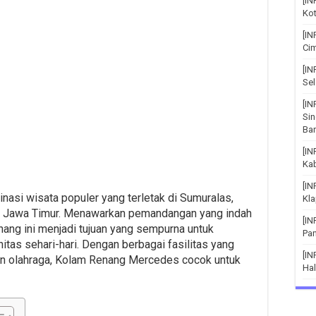
[IN
Kot
[IN
Cim
[I
Sel
[IN
Si
Bar
[I
Ka
[I
asi wisata populer yang terletak di Sumuralas,
Kla
, Jawa Timur. Menawarkan pemandangan yang indah
[I
nang ini menjadi tujuan yang sempurna untuk
Pa
nitas sehari-hari. Dengan berbagai fasilitas yang
[IN
pun olahraga, Kolam Renang Mercedes cocok untuk
Hal