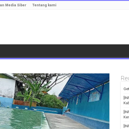
n Media Siber
Tentang kami
Re
Get
[IN
Kab
[I
Kem
[I