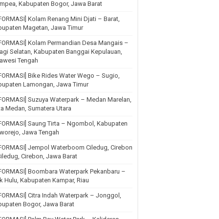
mpea, Kabupaten Bogor, Jawa Barat
FORMASI] Kolam Renang Mini Djati – Barat,
bupaten Magetan, Jawa Timur
NFORMASI] Kolam Permandian Desa Mangais –
agi Selatan, Kabupaten Banggai Kepulauan,
lawesi Tengah
FORMASI] Bike Rides Water Wego – Sugio,
bupaten Lamongan, Jawa Timur
NFORMASI] Suzuya Waterpark – Medan Marelan,
ta Medan, Sumatera Utara
NFORMASI] Saung Tirta – Ngombol, Kabupaten
rworejo, Jawa Tengah
NFORMASI] Jempol Waterboom Ciledug, Cirebon
iledug, Cirebon, Jawa Barat
NFORMASI] Boombara Waterpark Pekanbaru –
k Hulu, Kabupaten Kampar, Riau
FORMASI] Citra Indah Waterpark – Jonggol,
upaten Bogor, Jawa Barat