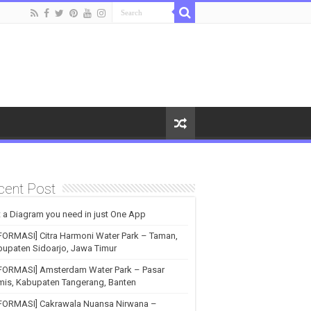
cent Post
 a Diagram you need in just One App
FORMASI] Citra Harmoni Water Park – Taman,
upaten Sidoarjo, Jawa Timur
NFORMASI] Amsterdam Water Park – Pasar
is, Kabupaten Tangerang, Banten
NFORMASI] Cakrawala Nuansa Nirwana –