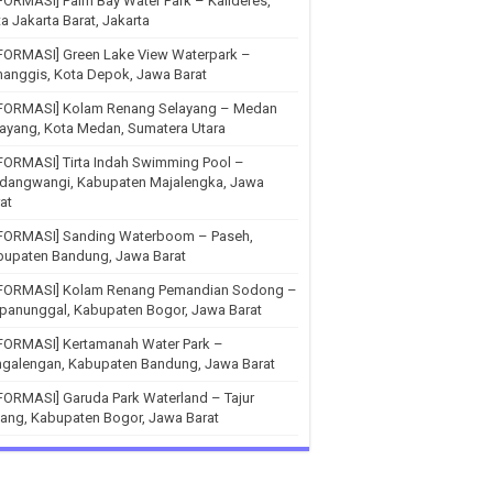
FORMASI] Palm Bay Water Park – Kalideres,
a Jakarta Barat, Jakarta
FORMASI] Green Lake View Waterpark –
anggis, Kota Depok, Jawa Barat
NFORMASI] Kolam Renang Selayang – Medan
ayang, Kota Medan, Sumatera Utara
FORMASI] Tirta Indah Swimming Pool –
ndangwangi, Kabupaten Majalengka, Jawa
at
NFORMASI] Sanding Waterboom – Paseh,
bupaten Bandung, Jawa Barat
NFORMASI] Kolam Renang Pemandian Sodong –
panunggal, Kabupaten Bogor, Jawa Barat
NFORMASI] Kertamanah Water Park –
ngalengan, Kabupaten Bandung, Jawa Barat
FORMASI] Garuda Park Waterland – Tajur
ang, Kabupaten Bogor, Jawa Barat