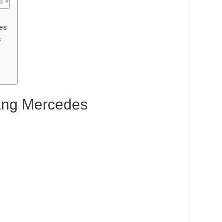
es
s
ang Mercedes