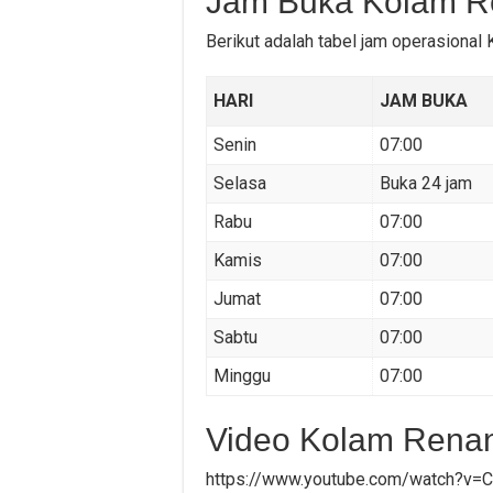
Jam Buka Kolam R
Berikut adalah tabel jam operasiona
HARI
JAM BUKA
Senin
07:00
Selasa
Buka 24 jam
Rabu
07:00
Kamis
07:00
Jumat
07:00
Sabtu
07:00
Minggu
07:00
Video Kolam Rena
https://www.youtube.com/watch?