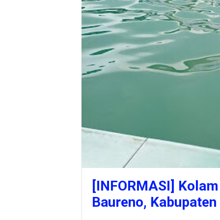
[INFORMASI] Kolam 
Baureno, Kabupate