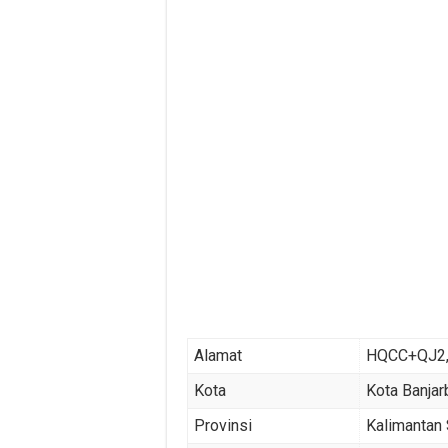
Alamat
HQCC+QJ2, 
Kota
Kota Banjar
Provinsi
Kalimantan 