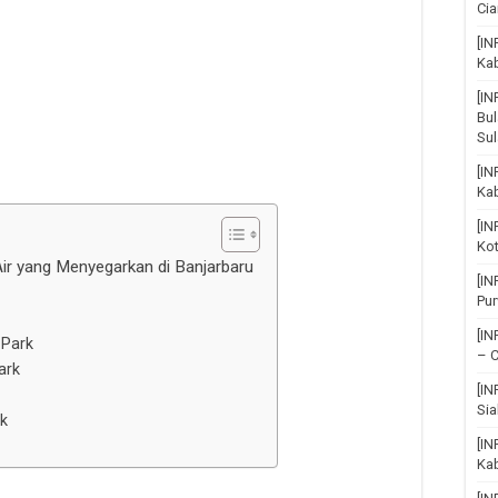
Cia
[IN
Ka
[I
Bul
Su
[IN
Ka
[I
Ko
ir yang Menyegarkan di Banjarbaru
[I
Pu
[I
 Park
– C
ark
[I
Sia
k
[IN
Kab