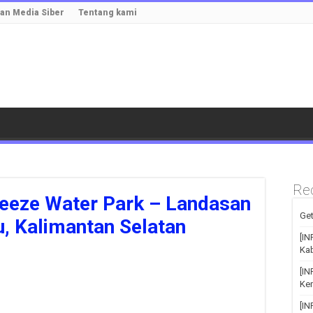
n Media Siber
Tentang kami
Re
eeze Water Park – Landasan
Get
u, Kalimantan Selatan
[IN
Kab
[I
Kem
[I