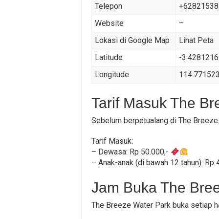
Telepon
+62821538
Website
–
Lokasi di Google Map
Lihat Peta
Latitude
-3.4281216
Longitude
114.77152
Tarif Masuk The Br
Sebelum berpetualang di The Breeze W
Tarif Masuk:
– Dewasa: Rp 50.000,-
– Anak-anak (di bawah 12 tahun): Rp 
Jam Buka The Bree
The Breeze Water Park buka setiap ha