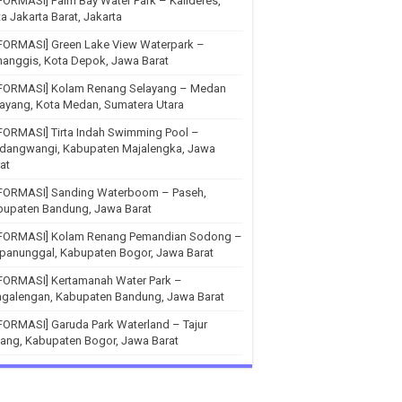
FORMASI] Palm Bay Water Park – Kalideres,
a Jakarta Barat, Jakarta
FORMASI] Green Lake View Waterpark –
anggis, Kota Depok, Jawa Barat
NFORMASI] Kolam Renang Selayang – Medan
ayang, Kota Medan, Sumatera Utara
FORMASI] Tirta Indah Swimming Pool –
ndangwangi, Kabupaten Majalengka, Jawa
at
NFORMASI] Sanding Waterboom – Paseh,
bupaten Bandung, Jawa Barat
NFORMASI] Kolam Renang Pemandian Sodong –
panunggal, Kabupaten Bogor, Jawa Barat
NFORMASI] Kertamanah Water Park –
ngalengan, Kabupaten Bandung, Jawa Barat
FORMASI] Garuda Park Waterland – Tajur
ang, Kabupaten Bogor, Jawa Barat