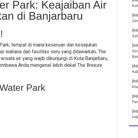
[IN
r Park: Keajaiban Air
Kot
an di Banjarbaru
[IN
Cim
[I
!
Sel
Park, tempat di mana keseruan dan kesejukan
[IN
i wahana dan fasilitas seru yang ditawarkan, The
Si
Bar
isata air yang wajib dikunjungi di Kota Banjarbaru,
n membawa Anda mengenal lebih dekat The Breeze
[I
Ka
[I
 Water Park
Kla
[I
Pa
[IN
Hal