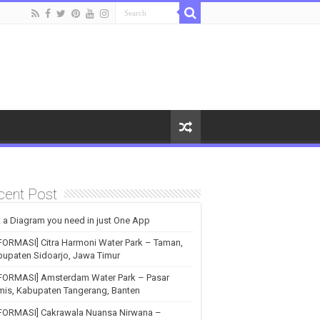
cent Post
 a Diagram you need in just One App
FORMASI] Citra Harmoni Water Park – Taman,
upaten Sidoarjo, Jawa Timur
NFORMASI] Amsterdam Water Park – Pasar
is, Kabupaten Tangerang, Banten
NFORMASI] Cakrawala Nuansa Nirwana –