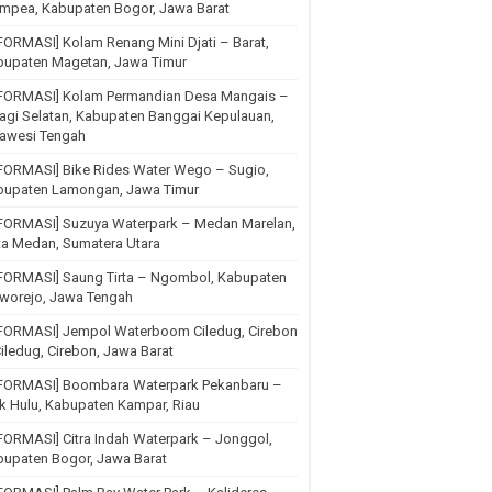
mpea, Kabupaten Bogor, Jawa Barat
FORMASI] Kolam Renang Mini Djati – Barat,
bupaten Magetan, Jawa Timur
NFORMASI] Kolam Permandian Desa Mangais –
agi Selatan, Kabupaten Banggai Kepulauan,
lawesi Tengah
FORMASI] Bike Rides Water Wego – Sugio,
bupaten Lamongan, Jawa Timur
NFORMASI] Suzuya Waterpark – Medan Marelan,
ta Medan, Sumatera Utara
NFORMASI] Saung Tirta – Ngombol, Kabupaten
rworejo, Jawa Tengah
NFORMASI] Jempol Waterboom Ciledug, Cirebon
iledug, Cirebon, Jawa Barat
NFORMASI] Boombara Waterpark Pekanbaru –
k Hulu, Kabupaten Kampar, Riau
FORMASI] Citra Indah Waterpark – Jonggol,
upaten Bogor, Jawa Barat