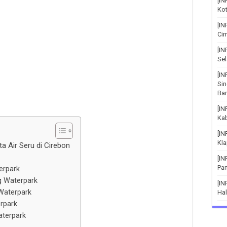
[IN
Kot
[IN
Cim
[I
Sel
[IN
Si
Bar
[I
Ka
[I
Kla
a Air Seru di Cirebon
[I
Pa
erpark
g Waterpark
[IN
Waterpark
Hal
rpark
aterpark