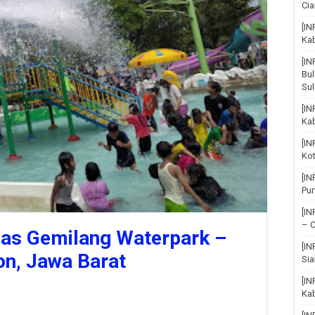
Cia
[IN
Ka
[I
Bul
Su
[IN
Ka
[I
Ko
[I
Pu
[I
– C
as Gemilang Waterpark –
[I
on, Jawa Barat
Sia
[IN
Kab