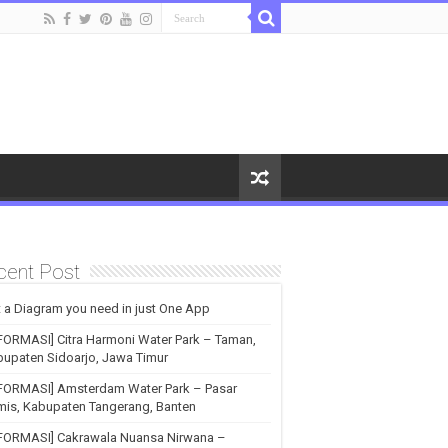
cent Post
 a Diagram you need in just One App
FORMASI] Citra Harmoni Water Park – Taman,
upaten Sidoarjo, Jawa Timur
NFORMASI] Amsterdam Water Park – Pasar
is, Kabupaten Tangerang, Banten
NFORMASI] Cakrawala Nuansa Nirwana –