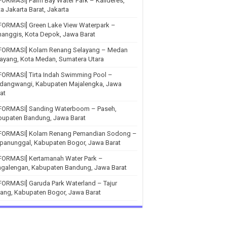
FORMASI] Palm Bay Water Park – Kalideres,
a Jakarta Barat, Jakarta
FORMASI] Green Lake View Waterpark –
anggis, Kota Depok, Jawa Barat
NFORMASI] Kolam Renang Selayang – Medan
ayang, Kota Medan, Sumatera Utara
FORMASI] Tirta Indah Swimming Pool –
ndangwangi, Kabupaten Majalengka, Jawa
at
NFORMASI] Sanding Waterboom – Paseh,
bupaten Bandung, Jawa Barat
NFORMASI] Kolam Renang Pemandian Sodong –
panunggal, Kabupaten Bogor, Jawa Barat
NFORMASI] Kertamanah Water Park –
ngalengan, Kabupaten Bandung, Jawa Barat
FORMASI] Garuda Park Waterland – Tajur
ang, Kabupaten Bogor, Jawa Barat