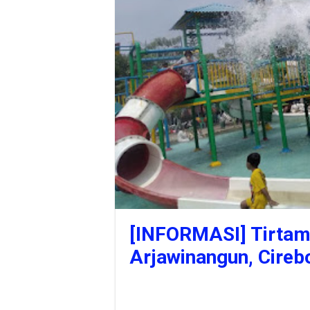
[INFORMASI] Tirtam
Arjawinangun, Cireb