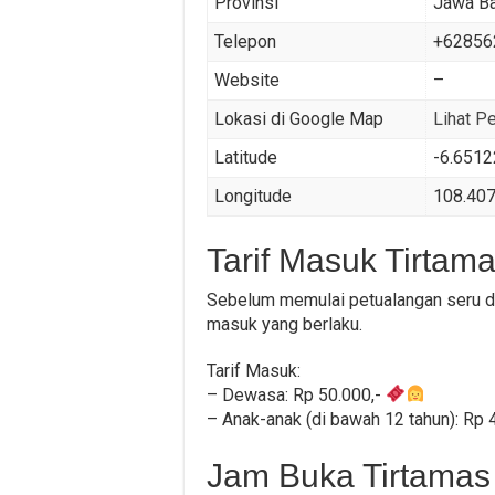
Provinsi
Jawa Ba
Telepon
+62856
Website
–
Lokasi di Google Map
Lihat P
Latitude
-6.651
Longitude
108.40
Tarif Masuk Tirtam
Sebelum memulai petualangan seru di 
masuk yang berlaku.
Tarif Masuk:
– Dewasa: Rp 50.000,-
– Anak-anak (di bawah 12 tahun): Rp 
Jam Buka Tirtamas