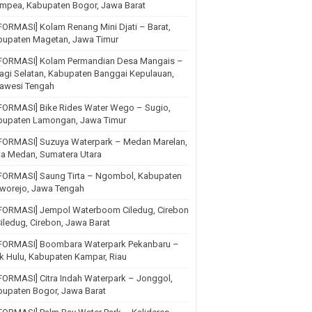
mpea, Kabupaten Bogor, Jawa Barat
FORMASI] Kolam Renang Mini Djati – Barat,
bupaten Magetan, Jawa Timur
NFORMASI] Kolam Permandian Desa Mangais –
agi Selatan, Kabupaten Banggai Kepulauan,
lawesi Tengah
FORMASI] Bike Rides Water Wego – Sugio,
bupaten Lamongan, Jawa Timur
NFORMASI] Suzuya Waterpark – Medan Marelan,
ta Medan, Sumatera Utara
NFORMASI] Saung Tirta – Ngombol, Kabupaten
rworejo, Jawa Tengah
NFORMASI] Jempol Waterboom Ciledug, Cirebon
iledug, Cirebon, Jawa Barat
NFORMASI] Boombara Waterpark Pekanbaru –
k Hulu, Kabupaten Kampar, Riau
FORMASI] Citra Indah Waterpark – Jonggol,
upaten Bogor, Jawa Barat