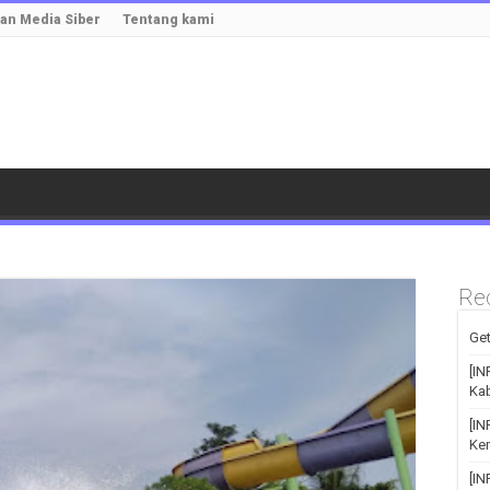
n Media Siber
Tentang kami
Re
Get
[IN
Kab
[I
Kem
[I