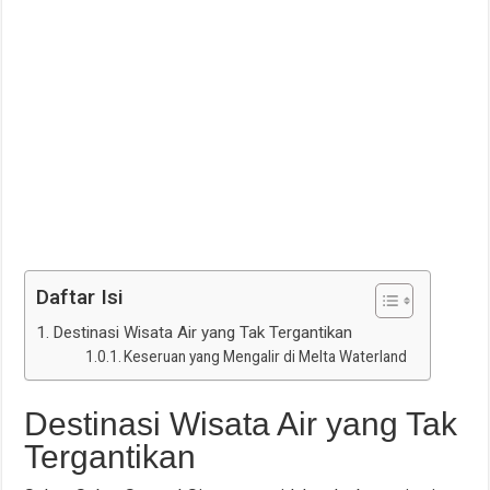
Daftar Isi
Destinasi Wisata Air yang Tak Tergantikan
Keseruan yang Mengalir di Melta Waterland
Destinasi Wisata Air yang Tak
Tergantikan