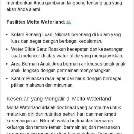
memberikan Anda gambaran langsung tentang apa yang
akan Anda alami.
Fasilitas Melta Waterland:
Kolam Renang Luas: Nikmati berenang di kolam yang
luas dan segar dengan berbagai kedalaman.
Water Slide Seru: Rasakan kecepatan dan kesenangan
saat meluncur di atas water slide yang mengasyikkan.
Area Bermain Anak: Area bermain air khusus untuk anak-
anak, lengkap dengan permainan menyenangkan.
Kantin: Puaskan rasa lapar dan haus dengan berbagai
pilihan makanan dan minuman.
Keseruan yang Mengalir di Melta Waterland
Melta Waterland adalah destinasi yang sempurna untuk
melarikan diri dari rutinitas sehari-hari dan menikmati
kesenangan air. Nikmati waktu berkualitas bersama
keluarga dan teman-teman, bermain air, dan merasakan
keseruan yang mengalir di setiap sudutnya. Dengan jam