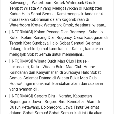
Kaliwungu,…
Waterboom Kretek Waterpark Gmsk
Tempat Wisata Air yang Mengasyikkan di Kabupaten
Kudus Halo Sobat Semua! Kami mengajak Anda untuk
merasakan keberanian dalam kegembiraan di
Waterboom Kretek Waterpark Gmsk, destinasi wisata…
[INFORMASI] Kolam Renang Dian Regency - Sukolilo,
Kota…
Kolam Renang Dian Regency: Oase Kesegaran di
Tengah Kota Surabaya Halo, Sobat Semua! Selamat
datang di artikel jurnal kami kali ini! Kali ini, kami akan
mengajak Sobat Semua untuk menjelajahi…
[INFORMASI] Wisata Bukit Mas Club House -
Lakarsantri, Kota…
Wisata Bukit Mas Club House:
Keindahan dan Kenyamanan di Surabaya Halo Sobat
Semua, Selamat Datang di Wisata Bukit Mas Club
House! Ingin menikmati keindahan alam dan suasana
yang nyaman di…
[INFORMASI] Segoro Biru - Ngraho, Kabupaten
Bojonegoro, Jawa…
Segoro Biru: Keindahan Alam di
Dusun Ketawang, Bojonegoro, Jawa Timur Selamat
datang, Sobat Semua! Sobat Semua, kali ini kita akan