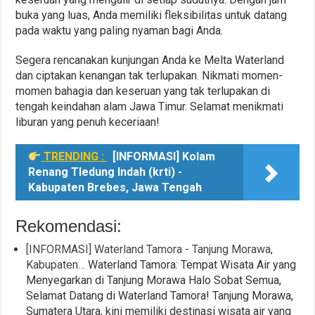
buka yang luas, Anda memiliki fleksibilitas untuk datang
pada waktu yang paling nyaman bagi Anda.
Segera rencanakan kunjungan Anda ke Melta Waterland
dan ciptakan kenangan tak terlupakan. Nikmati momen-
momen bahagia dan keseruan yang tak terlupakan di
tengah keindahan alam Jawa Timur. Selamat menikmati
liburan yang penuh keceriaan!
TRENDING :
[INFORMASI] Kolam
Renang Tledung Indah (krti) -
Kabupaten Brebes, Jawa Tengah
Rekomendasi:
[INFORMASI] Waterland Tamora - Tanjung Morawa,
Kabupaten…
Waterland Tamora: Tempat Wisata Air yang
Menyegarkan di Tanjung Morawa Halo Sobat Semua,
Selamat Datang di Waterland Tamora! Tanjung Morawa,
Sumatera Utara, kini memiliki destinasi wisata air yang