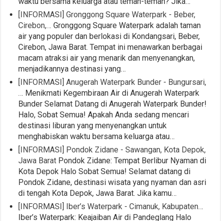
waktu bersama keluarga atau teman-teman? Jika…
[INFORMASI] Gronggong Square Waterpark - Beber,
Cirebon,…
Gronggong Square Waterpark adalah taman
air yang populer dan berlokasi di Kondangsari, Beber,
Cirebon, Jawa Barat. Tempat ini menawarkan berbagai
macam atraksi air yang menarik dan menyenangkan,
menjadikannya destinasi yang…
[INFORMASI] Anugerah Waterpark Bunder - Bungursari,
…
Menikmati Kegembiraan Air di Anugerah Waterpark
Bunder Selamat Datang di Anugerah Waterpark Bunder!
Halo, Sobat Semua! Apakah Anda sedang mencari
destinasi liburan yang menyenangkan untuk
menghabiskan waktu bersama keluarga atau…
[INFORMASI] Pondok Zidane - Sawangan, Kota Depok,
Jawa Barat
Pondok Zidane: Tempat Berlibur Nyaman di
Kota Depok Halo Sobat Semua! Selamat datang di
Pondok Zidane, destinasi wisata yang nyaman dan asri
di tengah Kota Depok, Jawa Barat. Jika kamu…
[INFORMASI] Iber’s Waterpark - Cimanuk, Kabupaten…
Iber’s Waterpark: Keajaiban Air di Pandeglang Halo