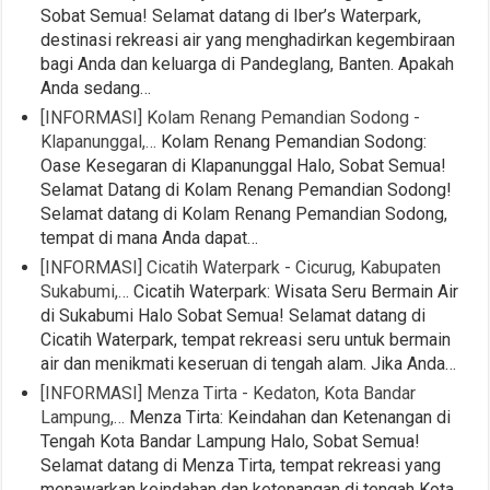
Sobat Semua! Selamat datang di Iber’s Waterpark,
destinasi rekreasi air yang menghadirkan kegembiraan
bagi Anda dan keluarga di Pandeglang, Banten. Apakah
Anda sedang…
[INFORMASI] Kolam Renang Pemandian Sodong -
Klapanunggal,…
Kolam Renang Pemandian Sodong:
Oase Kesegaran di Klapanunggal Halo, Sobat Semua!
Selamat Datang di Kolam Renang Pemandian Sodong!
Selamat datang di Kolam Renang Pemandian Sodong,
tempat di mana Anda dapat…
[INFORMASI] Cicatih Waterpark - Cicurug, Kabupaten
Sukabumi,…
Cicatih Waterpark: Wisata Seru Bermain Air
di Sukabumi Halo Sobat Semua! Selamat datang di
Cicatih Waterpark, tempat rekreasi seru untuk bermain
air dan menikmati keseruan di tengah alam. Jika Anda…
[INFORMASI] Menza Tirta - Kedaton, Kota Bandar
Lampung,…
Menza Tirta: Keindahan dan Ketenangan di
Tengah Kota Bandar Lampung Halo, Sobat Semua!
Selamat datang di Menza Tirta, tempat rekreasi yang
menawarkan keindahan dan ketenangan di tengah Kota