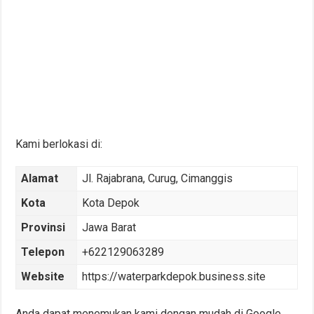
Kami berlokasi di:
Alamat
Jl. Rajabrana, Curug, Cimanggis
Kota
Kota Depok
Provinsi
Jawa Barat
Telepon
+622129063289
Website
https://waterparkdepok.business.site
Anda dapat menemukan kami dengan mudah di Google