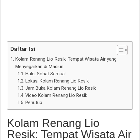
Daftar Isi
Kolam Renang Lio Resik: Tempat Wisata Air yang
Menyegarkan di Madiun
Halo, Sobat Semua!
Lokasi Kolam Renang Lio Resik
Jam Buka Kolam Renang Lio Resik
Video Kolam Renang Lio Resik
Penutup
Kolam Renang Lio
Resik: Tempat Wisata Air