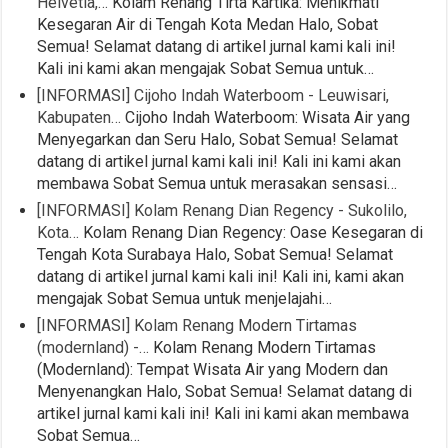
Helvetia,…
Kolam Renang Tirta Kartika: Menikmati
Kesegaran Air di Tengah Kota Medan Halo, Sobat
Semua! Selamat datang di artikel jurnal kami kali ini!
Kali ini kami akan mengajak Sobat Semua untuk…
[INFORMASI] Cijoho Indah Waterboom - Leuwisari,
Kabupaten…
Cijoho Indah Waterboom: Wisata Air yang
Menyegarkan dan Seru Halo, Sobat Semua! Selamat
datang di artikel jurnal kami kali ini! Kali ini kami akan
membawa Sobat Semua untuk merasakan sensasi…
[INFORMASI] Kolam Renang Dian Regency - Sukolilo,
Kota…
Kolam Renang Dian Regency: Oase Kesegaran di
Tengah Kota Surabaya Halo, Sobat Semua! Selamat
datang di artikel jurnal kami kali ini! Kali ini, kami akan
mengajak Sobat Semua untuk menjelajahi…
[INFORMASI] Kolam Renang Modern Tirtamas
(modernland) -…
Kolam Renang Modern Tirtamas
(Modernland): Tempat Wisata Air yang Modern dan
Menyenangkan Halo, Sobat Semua! Selamat datang di
artikel jurnal kami kali ini! Kali ini kami akan membawa
Sobat Semua…