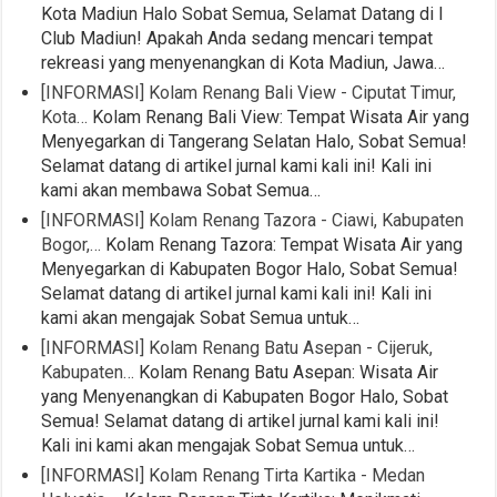
Kota Madiun Halo Sobat Semua, Selamat Datang di I
Club Madiun! Apakah Anda sedang mencari tempat
rekreasi yang menyenangkan di Kota Madiun, Jawa…
[INFORMASI] Kolam Renang Bali View - Ciputat Timur,
Kota…
Kolam Renang Bali View: Tempat Wisata Air yang
Menyegarkan di Tangerang Selatan Halo, Sobat Semua!
Selamat datang di artikel jurnal kami kali ini! Kali ini
kami akan membawa Sobat Semua…
[INFORMASI] Kolam Renang Tazora - Ciawi, Kabupaten
Bogor,…
Kolam Renang Tazora: Tempat Wisata Air yang
Menyegarkan di Kabupaten Bogor Halo, Sobat Semua!
Selamat datang di artikel jurnal kami kali ini! Kali ini
kami akan mengajak Sobat Semua untuk…
[INFORMASI] Kolam Renang Batu Asepan - Cijeruk,
Kabupaten…
Kolam Renang Batu Asepan: Wisata Air
yang Menyenangkan di Kabupaten Bogor Halo, Sobat
Semua! Selamat datang di artikel jurnal kami kali ini!
Kali ini kami akan mengajak Sobat Semua untuk…
[INFORMASI] Kolam Renang Tirta Kartika - Medan