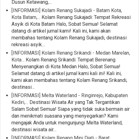
Dusun Ketawang,…
[INFORMASI] Kolam Renang Sukajadi - Batam Kota,
Kota Batam,…
Kolam Renang Sukajadi: Tempat Rekreasi
Asyik di Kota Batam Halo, Sobat Semua! Selamat
datang di artikel jurnal kami! Kali ini, kami akan
membahas tentang Kolam Renang Sukajadi, destinasi
rekreasi asyik…
[INFORMASI] Kolam Renang Srikandi - Medan Marelan,
Kota…
Kolam Renang Srikandi: Tempat Berenang
Menyenangkan di Kota Medan Halo, Sobat Semua!
Selamat datang di artikel jurnal kami kali ini! Kali ini,
kami akan membahas tentang Kolam Renang Srikandi,
destinasi…
[INFORMASI] Melta Waterland - Ringinrejo, Kabupaten
Kediri,…
Destinasi Wisata Air yang Tak Tergantikan
Salam Sobat Semua! Siapa yang tidak suka bermain air
dan menikmati suasana yang menyegarkan? Kami
mengajak Anda untuk mengunjungi Melta Waterland,
destinasi wisata air…
[INFORMASI] Kolam Renang Mini Djati - Barat,