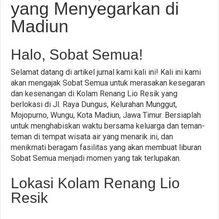
yang Menyegarkan di
Madiun
Halo, Sobat Semua!
Selamat datang di artikel jurnal kami kali ini! Kali ini kami
akan mengajak Sobat Semua untuk merasakan kesegaran
dan kesenangan di Kolam Renang Lio Resik yang
berlokasi di Jl. Raya Dungus, Kelurahan Munggut,
Mojopurno, Wungu, Kota Madiun, Jawa Timur. Bersiaplah
untuk menghabiskan waktu bersama keluarga dan teman-
teman di tempat wisata air yang menarik ini, dan
menikmati beragam fasilitas yang akan membuat liburan
Sobat Semua menjadi momen yang tak terlupakan.
Lokasi Kolam Renang Lio
Resik