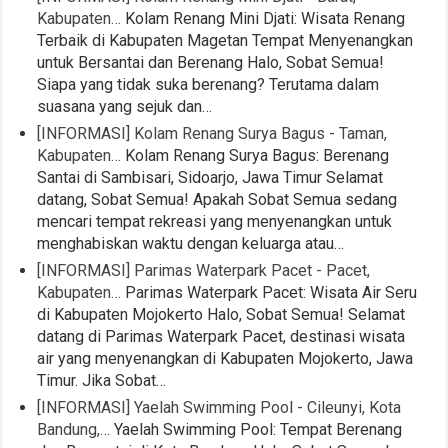
Kabupaten…
Kolam Renang Mini Djati: Wisata Renang
Terbaik di Kabupaten Magetan Tempat Menyenangkan
untuk Bersantai dan Berenang Halo, Sobat Semua!
Siapa yang tidak suka berenang? Terutama dalam
suasana yang sejuk dan…
[INFORMASI] Kolam Renang Surya Bagus - Taman,
Kabupaten…
Kolam Renang Surya Bagus: Berenang
Santai di Sambisari, Sidoarjo, Jawa Timur Selamat
datang, Sobat Semua! Apakah Sobat Semua sedang
mencari tempat rekreasi yang menyenangkan untuk
menghabiskan waktu dengan keluarga atau…
[INFORMASI] Parimas Waterpark Pacet - Pacet,
Kabupaten…
Parimas Waterpark Pacet: Wisata Air Seru
di Kabupaten Mojokerto Halo, Sobat Semua! Selamat
datang di Parimas Waterpark Pacet, destinasi wisata
air yang menyenangkan di Kabupaten Mojokerto, Jawa
Timur. Jika Sobat…
[INFORMASI] Yaelah Swimming Pool - Cileunyi, Kota
Bandung,…
Yaelah Swimming Pool: Tempat Berenang