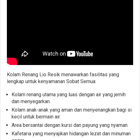
Kolam Renang Lio Resik menawarkan fasilitas yang
lengkap untuk kenyamanan Sobat Semua:
Kolam renang utama yang luas dengan air yang jernih
dan menyegarkan.
Kolam anak-anak yang aman dan menyenangkan bagi si
kecil untuk bermain air.
Area bersantai dengan kursi dan payung yang nyaman.
Kafetaria yang menyajikan hidangan lezat dan minuman