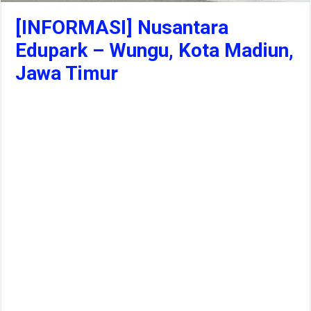
[INFORMASI] Nusantara
Edupark – Wungu, Kota Madiun,
Jawa Timur