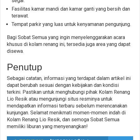
segar.
Fasilitas kamar mandi dan kamar ganti yang bersih dan
terawat.
Tempat parkir yang luas untuk kenyamanan pengunjung.
Bagi Sobat Semua yang ingin menyelenggarakan acara
khusus di kolam renang ini, tersedia juga area yang dapat
disewa.
Penutup
Sebagai catatan, informasi yang terdapat dalam artikel ini
dapat berubah sesuai dengan kebijakan dan kondisi
terkini. Pastikan untuk menghubungi pihak Kolam Renang
Lio Resik atau mengunjungi situs resminya untuk
mendapatkan informasi terbaru sebelum merencanakan
kunjungan. Selamat menikmati momen-momen indah di
Kolam Renang Lio Resik, dan semoga Sobat Semua
memiliki liburan yang menyenangkan!