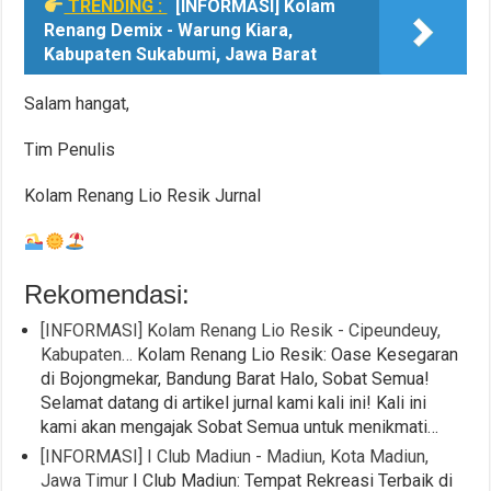
TRENDING :
[INFORMASI] Kolam
Renang Demix - Warung Kiara,
Kabupaten Sukabumi, Jawa Barat
Salam hangat,
Tim Penulis
Kolam Renang Lio Resik Jurnal
Rekomendasi:
[INFORMASI] Kolam Renang Lio Resik - Cipeundeuy,
Kabupaten…
Kolam Renang Lio Resik: Oase Kesegaran
di Bojongmekar, Bandung Barat Halo, Sobat Semua!
Selamat datang di artikel jurnal kami kali ini! Kali ini
kami akan mengajak Sobat Semua untuk menikmati…
[INFORMASI] I Club Madiun - Madiun, Kota Madiun,
Jawa Timur
I Club Madiun: Tempat Rekreasi Terbaik di