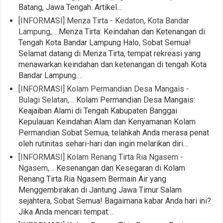
Batang, Jawa Tengah. Artikel…
[INFORMASI] Menza Tirta - Kedaton, Kota Bandar
Lampung,…
Menza Tirta: Keindahan dan Ketenangan di
Tengah Kota Bandar Lampung Halo, Sobat Semua!
Selamat datang di Menza Tirta, tempat rekreasi yang
menawarkan keindahan dan ketenangan di tengah Kota
Bandar Lampung.…
[INFORMASI] Kolam Permandian Desa Mangais -
Bulagi Selatan,…
Kolam Permandian Desa Mangais:
Keajaiban Alami di Tengah Kabupaten Banggai
Kepulauan Keindahan Alam dan Kenyamanan Kolam
Permandian Sobat Semua, telahkah Anda merasa penat
oleh rutinitas sehari-hari dan ingin melarikan diri…
[INFORMASI] Kolam Renang Tirta Ria Ngasem -
Ngasem,…
Kesenangan dan Kesegaran di Kolam
Renang Tirta Ria Ngasem Bermain Air yang
Menggembirakan di Jantung Jawa Timur Salam
sejahtera, Sobat Semua! Bagaimana kabar Anda hari ini?
Jika Anda mencari tempat…