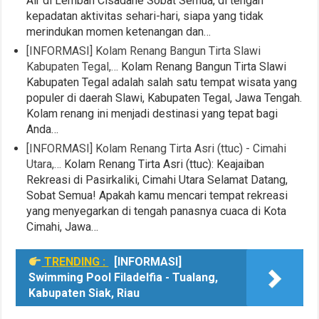
Air di Lembah Cisadane Sobat Semua, di tengah
kepadatan aktivitas sehari-hari, siapa yang tidak
merindukan momen ketenangan dan…
[INFORMASI] Kolam Renang Bangun Tirta Slawi
Kabupaten Tegal,…
Kolam Renang Bangun Tirta Slawi
Kabupaten Tegal adalah salah satu tempat wisata yang
populer di daerah Slawi, Kabupaten Tegal, Jawa Tengah.
Kolam renang ini menjadi destinasi yang tepat bagi
Anda…
[INFORMASI] Kolam Renang Tirta Asri (ttuc) - Cimahi
Utara,…
Kolam Renang Tirta Asri (ttuc): Keajaiban
Rekreasi di Pasirkaliki, Cimahi Utara Selamat Datang,
Sobat Semua! Apakah kamu mencari tempat rekreasi
yang menyegarkan di tengah panasnya cuaca di Kota
Cimahi, Jawa…
TRENDING :
[INFORMASI]
Swimming Pool Filadelfia - Tualang,
Kabupaten Siak, Riau