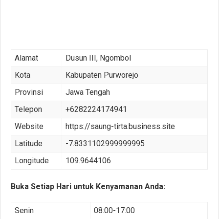
Alamat
Dusun III, Ngombol
Kota
Kabupaten Purworejo
Provinsi
Jawa Tengah
Telepon
+6282224174941
Website
https://saung-tirta.business.site
Latitude
-7.8331102999999995
Longitude
109.9644106
Buka Setiap Hari untuk Kenyamanan Anda:
Senin
08:00-17:00