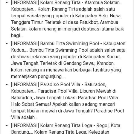
[INFORMASI] Kolam Renang Tirta - Atambua Selatan,
Kabupaten…
Kolam Renang Tirta adalah salah satu
tempat wisata yang populer di Kabupaten Belu, Nusa
Tenggara Timur. Terletak di desa Fatukbot, Atambua
Selatan, kolam renang ini menjadi destinasi utama baik
bagi…
[INFORMASI] Bambu Tirta Swimming Pool - Kabupaten
Kudus,…
Bambu Tirta Swimming Pool adalah salah satu
destinasi rekreasi yang populer di Kabupaten Kudus,
Jawa Tengah. Terletak di Gendang Sewu, Krandon,
kolam renang ini menawarkan berbagai fasilitas yang
memanjakan pengunjung.…
[INFORMASI] Paradise Pool Villa - Baturaden,
Kabupaten…
Paradise Pool Villa: Liburan Mewah di
Baturaden, Jawa Tengah Lokasi Paradise Pool Villa
Halo Sobat Semua! Apakah kalian sedang mencari
tempat liburan mewah di Jawa Tengah? Paradise Pool
Villa adalah…
[INFORMASI] Kolam Renang Tirta Lega - Regol, Kota
Bandung,…
Kolam Renang Tirta Lega: Kelezatan